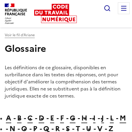
Recherc
RÉPUBLIQUE
FRANÇAISE
Liberté égalité fraternité
Voir le fil d’Ariane
Glossaire
Les définitions de ce glossaire, disponibles en
surbrillance dans les textes des réponses, ont pour
objectif d'améliorer la compréhension des termes
juridiques. Elles ne se substituent pas à la définition
juridique exacte de ces termes.
A
-
B
-
C
-
D
-
E
-
F
-
G
-
H
-
I
-
J
-
L
-
M
-
N
-
O
-
P
-
Q
-
R
-
S
-
T
-
U
-
V
-
Z