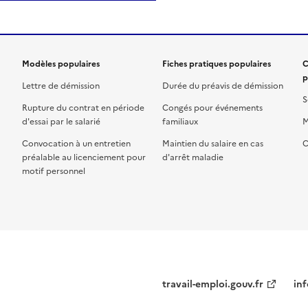
Modèles populaires
Fiches pratiques populaires
C
p
Lettre de démission
Durée du préavis de démission
S
Rupture du contrat en période
Congés pour événements
d'essai par le salarié
familiaux
M
Convocation à un entretien
Maintien du salaire en cas
C
préalable au licenciement pour
d'arrêt maladie
motif personnel
travail-emploi.gouv.fr
inf