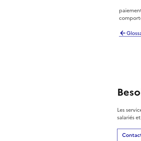
paiement
comporte 
Glossa
Beso
Les servic
salariés e
Contact