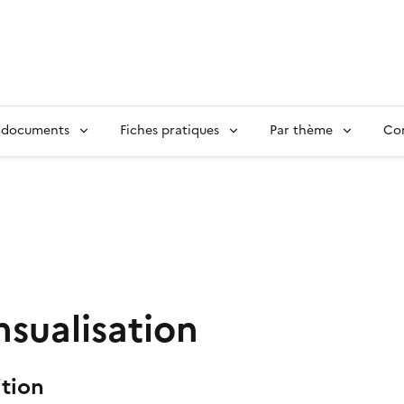
 documents
Fiches pratiques
Par thème
Con
sualisation
ition