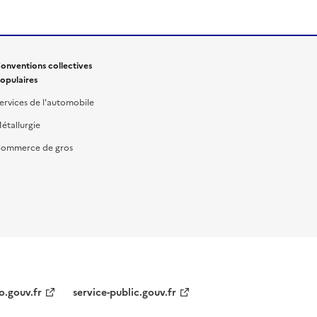
onventions collectives
opulaires
ervices de l'automobile
étallurgie
ommerce de gros
o.gouv.fr
service-public.gouv.fr