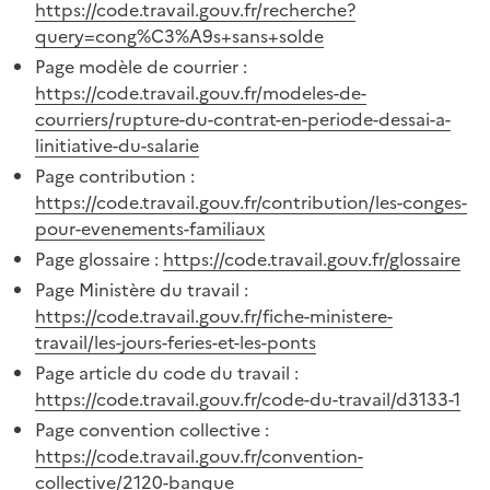
https://code.travail.gouv.fr/recherche?
query=cong%C3%A9s+sans+solde
Page modèle de courrier :
https://code.travail.gouv.fr/modeles-de-
courriers/rupture-du-contrat-en-periode-dessai-a-
linitiative-du-salarie
Page contribution :
https://code.travail.gouv.fr/contribution/les-conges-
pour-evenements-familiaux
Page glossaire :
https://code.travail.gouv.fr/glossaire
Page Ministère du travail :
https://code.travail.gouv.fr/fiche-ministere-
travail/les-jours-feries-et-les-ponts
Page article du code du travail :
https://code.travail.gouv.fr/code-du-travail/d3133-1
Page convention collective :
https://code.travail.gouv.fr/convention-
collective/2120-banque