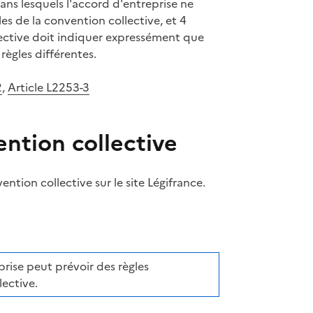
 dans lesquels l'accord d'entreprise ne
les de la convention collective, et 4
ective doit indiquer expressément que
règles différentes.
2
,
Article L2253-3
ntion collective
ntion collective sur le site Légifrance.
ifrance
erche dans la convention collective sur Légifrance (nouvell
prise peut prévoir des règles
lective.