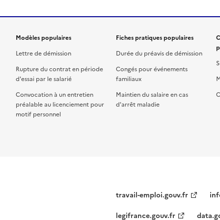
Modèles populaires
Fiches pratiques populaires
C
p
Lettre de démission
Durée du préavis de démission
S
Rupture du contrat en période
Congés pour événements
d'essai par le salarié
familiaux
M
Convocation à un entretien
Maintien du salaire en cas
C
préalable au licenciement pour
d'arrêt maladie
motif personnel
travail-emploi.gouv.fr
inf
legifrance.gouv.fr
data.g