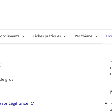
 documents
Fiches pratiques
Par thème
Con
s
de gros
e sur Légifrance
a