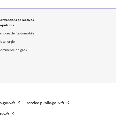
onventions collectives
opulaires
ervices de l'automobile
étallurgie
ommerce de gros
o.gouv.fr
service-public.gouv.fr
ouv.fr