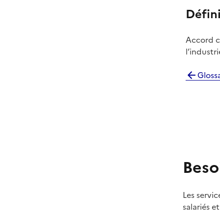
Défin
Accord co
l’industr
Glossa
Beso
Les servic
salariés e