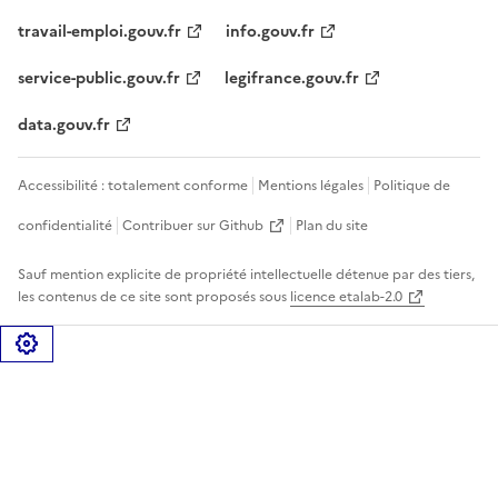
travail-emploi.gouv.fr
info.gouv.fr
service-public.gouv.fr
legifrance.gouv.fr
data.gouv.fr
Accessibilité : totalement conforme
Mentions légales
Politique de
confidentialité
Contribuer sur Github
Plan du site
Sauf mention explicite de propriété intellectuelle détenue par des tiers,
les contenus de ce site sont proposés sous
licence etalab-2.0
Gérer les cookies