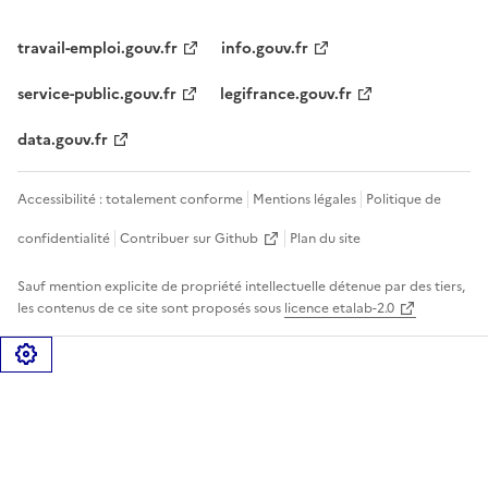
travail-emploi.gouv.fr
info.gouv.fr
service-public.gouv.fr
legifrance.gouv.fr
data.gouv.fr
Accessibilité : totalement conforme
Mentions légales
Politique de
confidentialité
Contribuer sur Github
Plan du site
Sauf mention explicite de propriété intellectuelle détenue par des tiers,
les contenus de ce site sont proposés sous
licence etalab-2.0
Gérer les cookies