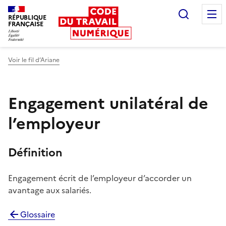
Recherc
RÉPUBLIQUE
FRANÇAISE
Liberté égalité fraternité
Voir le fil d’Ariane
Engagement unilatéral de
l’employeur
Définition
Engagement écrit de l’employeur d’accorder un
avantage aux salariés.
Glossaire