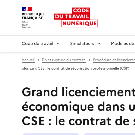
RÉPUBLIQUE
FRANÇAISE
Liberté égalité fraternité
Code du travail
Simulateurs
Modèles de
Accueil
Fin et rupture du contrat
Procédure et licenciem
plus sans CSE : le contrat de sécurisation professionnelle (CSP)
Grand licenciement 
économique dans une
CSE : le contrat de