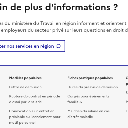
in de plus d'informations ?
es du ministère du Travail en région informent et orientent 
t employeurs du secteur privé sur leurs questions en droit du
er nos services en région
Modèles populaires
Fiches pratiques populaires
C
p
Lettre de démission
Durée du préavis de démission
S
Rupture du contrat en période
Congés pour événements
d'essai par le salarié
familiaux
M
Convocation à un entretien
Maintien du salaire en cas
C
préalable au licenciement pour
d'arrêt maladie
motif personnel