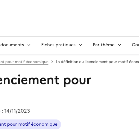
 documents
Fiches pratiques
Par thème
Con
ent pour motif économique
La définition du licenciement pour motif éco
cenciement pour
e :
14/11/2023
ment pour motif économique