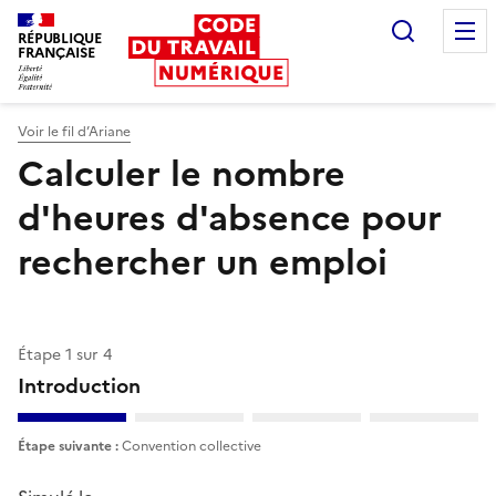
Recherc
RÉPUBLIQUE
FRANÇAISE
Liberté égalité fraternité
Voir le fil d’Ariane
Calculer le nombre
d'heures d'absence pour
rechercher un emploi
Étape
1
sur
4
Introduction
Étape suivante :
Convention collective