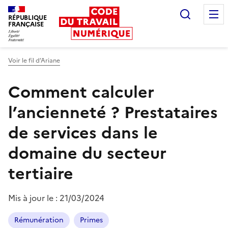
Recherc
RÉPUBLIQUE
FRANÇAISE
Liberté égalité fraternité
Voir le fil d’Ariane
Comment calculer
l’ancienneté ?
Prestataires
de services dans le
domaine du secteur
tertiaire
Mis à jour le :
21/03/2024
Rémunération
Primes