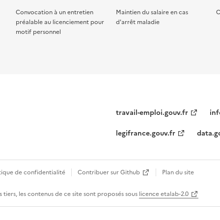
Convocation à un entretien
Maintien du salaire en cas
C
préalable au licenciement pour
d'arrêt maladie
motif personnel
travail-emploi.gouv.fr
inf
legifrance.gouv.fr
data.g
tique de confidentialité
Contribuer sur Github
Plan du site
 tiers, les contenus de ce site sont proposés sous
licence etalab-2.0