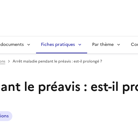
 documents
Fiches pratiques
Par thème
Con
ions
Arrêt maladie pendant le préavis : est-il prolongé ?
t le préavis : est-il p
tions