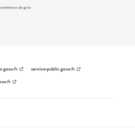
ommerce de gros
o.gouv.fr
service-public.gouv.fr
ouv.fr