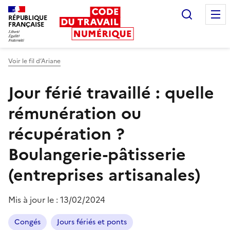
Recherc
RÉPUBLIQUE
FRANÇAISE
Liberté égalité fraternité
Voir le fil d’Ariane
Jour férié travaillé : quelle
rémunération ou
récupération ?
Boulangerie-pâtisserie
(entreprises artisanales)
Mis à jour le :
13/02/2024
Congés
Jours fériés et ponts