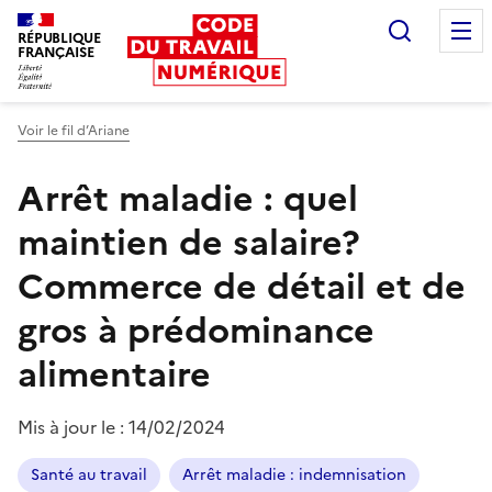
Recherc
RÉPUBLIQUE
FRANÇAISE
Liberté égalité fraternité
Voir le fil d’Ariane
Arrêt maladie : quel
maintien de salaire?
Commerce de détail et de
gros à prédominance
alimentaire
Mis à jour le :
14/02/2024
Santé au travail
Arrêt maladie : indemnisation