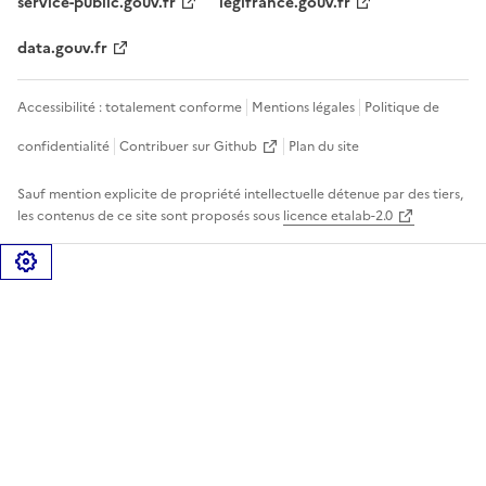
service-public.gouv.fr
legifrance.gouv.fr
data.gouv.fr
Accessibilité : totalement conforme
Mentions légales
Politique de
confidentialité
Contribuer sur Github
Plan du site
Sauf mention explicite de propriété intellectuelle détenue par des tiers,
les contenus de ce site sont proposés sous
licence etalab-2.0
Gérer les cookies