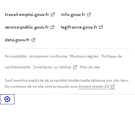
travail-emploi.gouv.fr
info.gouv.fr
service-public.gouv.fr
legifrance.gouv.fr
data.gouv.fr
Accessibilité : totalement conforme
Mentions légales
Politique de
confidentialité
Contribuer sur Github
Plan du site
Sauf mention explicite de propriété intellectuelle détenue par des tiers,
les contenus de ce site sont proposés sous
licence etalab-2.0
Gérer les cookies