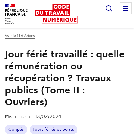
Recherc
RÉPUBLIQUE
FRANÇAISE
Liberté égalité fraternité
Voir le fil d’Ariane
Jour férié travaillé : quelle
rémunération ou
récupération ?
Travaux
publics (Tome II :
Ouvriers)
Mis à jour le :
13/02/2024
Congés
Jours fériés et ponts