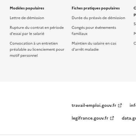
Modèles populaires
Fiches pratiques populaires
C
p
Lettre de démission
Durée du préavis de démission
S
Rupture du contrat en période
Congés pour événements
d'essai par le salarié
familiaux
M
Convocation à un entretien
Maintien du salaire en cas
C
préalable au licenciement pour
d'arrêt maladie
motif personnel
travail-emploi.gouv.fr
inf
legifrance.gouv.fr
data.g