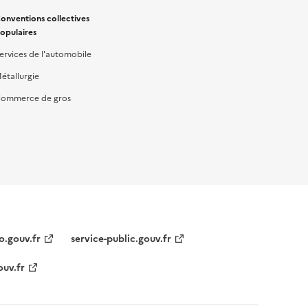
onventions collectives
opulaires
ervices de l'automobile
étallurgie
ommerce de gros
o.gouv.fr
service-public.gouv.fr
ouv.fr