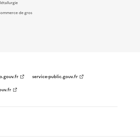
étallurgie
ommerce de gros
o.gouv.fr
service-public.gouv.fr
ouv.fr