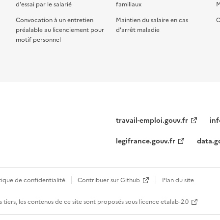
d'essai par le salarié
familiaux
M
Convocation à un entretien
Maintien du salaire en cas
C
préalable au licenciement pour
d'arrêt maladie
motif personnel
travail-emploi.gouv.fr
inf
legifrance.gouv.fr
data.g
tique de confidentialité
Contribuer sur Github
Plan du site
 tiers, les contenus de ce site sont proposés sous
licence etalab-2.0