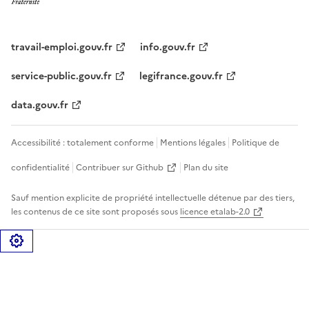
travail-emploi.gouv.fr
info.gouv.fr
service-public.gouv.fr
legifrance.gouv.fr
data.gouv.fr
Accessibilité : totalement conforme
Mentions légales
Politique de
confidentialité
Contribuer sur Github
Plan du site
Sauf mention explicite de propriété intellectuelle détenue par des tiers,
les contenus de ce site sont proposés sous
licence etalab-2.0
Gérer les cookies