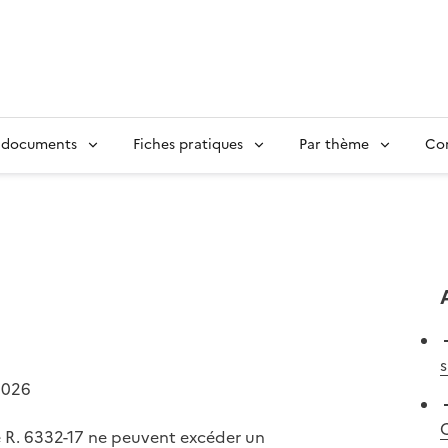
 documents
Fiches pratiques
Par thème
Con
s
2026
cle R. 6332-17 ne peuvent excéder un