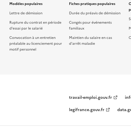
Modèles populaires
Fiches pratiques populaires
C
p
Lettre de démission
Durée du préavis de démission
S
Rupture du contrat en période
Congés pour événements
d'essai par le salarié
familiaux
M
Convocation à un entretien
Maintien du salaire en cas
C
préalable au licenciement pour
d'arrêt maladie
motif personnel
travail-emploi.gouv.fr
inf
legifrance.gouv.fr
data.g