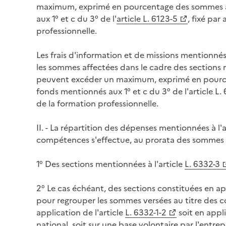
maximum, exprimé en pourcentage des sommes af
aux 1° et c du 3° de l'
article L. 6123-5
, fixé par
professionnelle.
Les frais d'information et de missions mentionnés a
les sommes affectées dans le cadre des sections m
peuvent excéder un maximum, exprimé en pource
fonds mentionnés aux 1° et c du 3° de l'article L. 
de la formation professionnelle.
II. - La répartition des dépenses mentionnées à l'a
compétences s'effectue, au prorata des sommes a
1° Des sections mentionnées à l'article
L. 6332-3
2° Le cas échéant, des sections constituées en app
pour regrouper les sommes versées au titre des 
application de l'article
L. 6332-1-2
soit en appl
national, soit sur une base volontaire par l'entrep