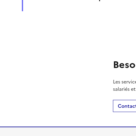
Beso
Les servic
salariés e
Contact