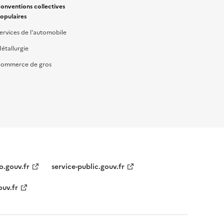
onventions collectives
opulaires
ervices de l'automobile
étallurgie
ommerce de gros
o.gouv.fr
service-public.gouv.fr
ouv.fr