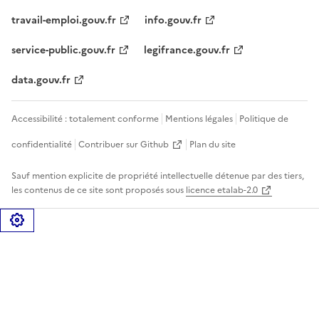
travail-emploi.gouv.fr
info.gouv.fr
service-public.gouv.fr
legifrance.gouv.fr
data.gouv.fr
Accessibilité : totalement conforme
Mentions légales
Politique de
confidentialité
Contribuer sur Github
Plan du site
Sauf mention explicite de propriété intellectuelle détenue par des tiers,
les contenus de ce site sont proposés sous
licence etalab-2.0
Gérer les cookies