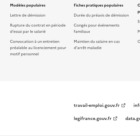
Modèles populaires
Fiches pratiques populaires
C
p
Lettre de démission
Durée du préavis de démission
S
Rupture du contrat en période
Congés pour événements
d'essai par le salarié
familiaux
M
Convocation à un entretien
Maintien du salaire en cas
C
préalable au licenciement pour
d'arrêt maladie
motif personnel
travail-emploi.gouv.fr
inf
legifrance.gouv.fr
data.g