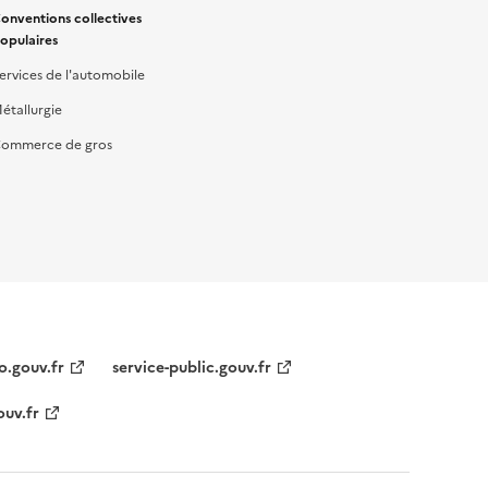
onventions collectives
opulaires
ervices de l'automobile
étallurgie
ommerce de gros
o.gouv.fr
service-public.gouv.fr
ouv.fr