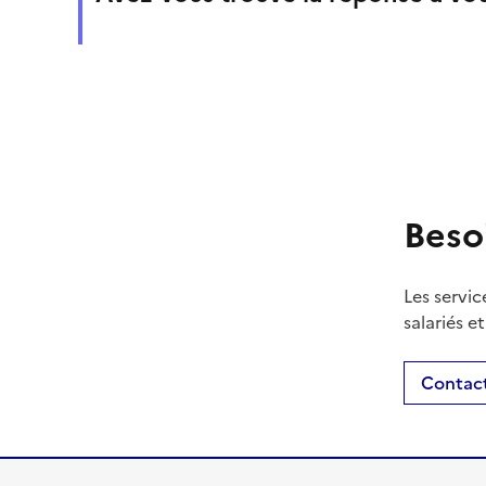
Beso
Les servic
salariés e
Contact