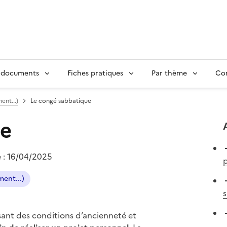
 documents
Fiches pratiques
Par thème
Con
nt...)
Le congé sabbatique
ue
e :
16/04/2025
p
ent...)
s
sant des conditions d’ancienneté et