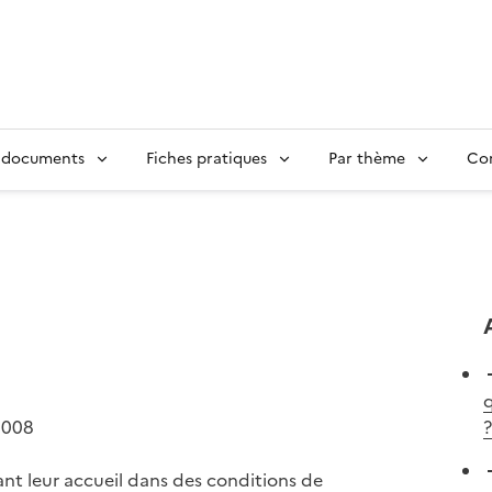
 documents
Fiches pratiques
Par thème
Con
q
2008
?
tant leur accueil dans des conditions de