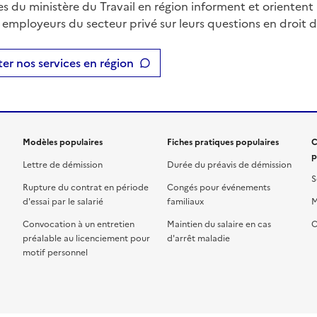
es du ministère du Travail en région informent et orientent 
t employeurs du secteur privé sur leurs questions en droit du
er nos services en région
Modèles populaires
Fiches pratiques populaires
C
p
Lettre de démission
Durée du préavis de démission
S
Rupture du contrat en période
Congés pour événements
d'essai par le salarié
familiaux
M
Convocation à un entretien
Maintien du salaire en cas
C
préalable au licenciement pour
d'arrêt maladie
motif personnel