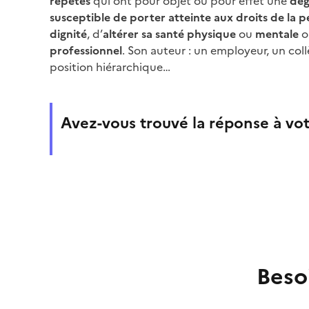
répétés
qui ont pour objet ou pour effet une
dég
susceptible de porter atteinte aux droits de la p
dignité
, d’
altérer sa santé physique
ou
mentale
o
professionnel
. Son auteur : un employeur, un coll
position hiérarchique…
Avez-vous trouvé la réponse à vot
Beso