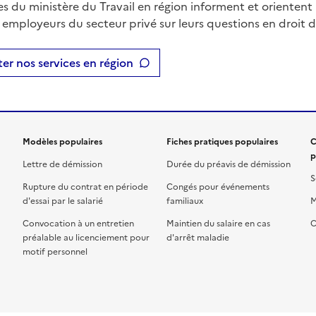
es du ministère du Travail en région informent et orientent 
t employeurs du secteur privé sur leurs questions en droit du
er nos services en région
Modèles populaires
Fiches pratiques populaires
C
p
Lettre de démission
Durée du préavis de démission
S
Rupture du contrat en période
Congés pour événements
d'essai par le salarié
familiaux
M
Convocation à un entretien
Maintien du salaire en cas
C
préalable au licenciement pour
d'arrêt maladie
motif personnel