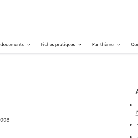
 documents
Fiches pratiques
Par thème
Con
l
2008