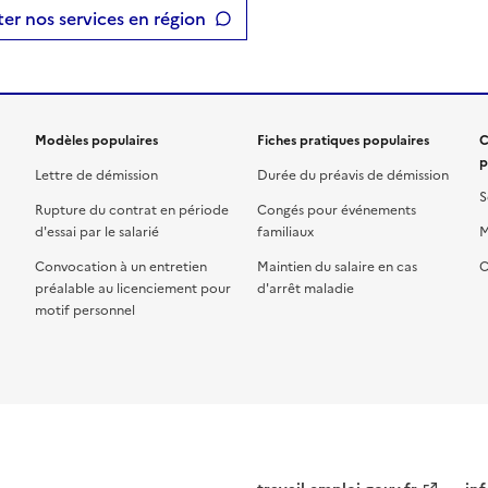
er nos services en région
Modèles populaires
Fiches pratiques populaires
C
p
Lettre de démission
Durée du préavis de démission
S
Rupture du contrat en période
Congés pour événements
d'essai par le salarié
familiaux
M
Convocation à un entretien
Maintien du salaire en cas
C
préalable au licenciement pour
d'arrêt maladie
motif personnel