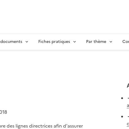
 documents
Fiches pratiques
Par thème
Con
a
2018
c
e des lignes directrices afin d'assurer