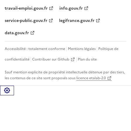
travail-emploi.gouv.fr
info.gouv.fr
service-public.gouv.fr
legifrance.gouv.fr
data.gouv.fr
Accessibilité : totalement conforme
Mentions légales
Politique de
confidentialité
Contribuer sur Github
Plan du site
Sauf mention explicite de propriété intellectuelle détenue par des tiers,
les contenus de ce site sont proposés sous
licence etalab-2.0
Gérer les cookies