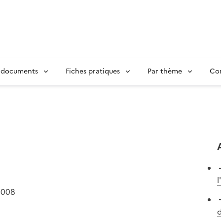
 documents
Fiches pratiques
Par thème
Con
l
2008
d