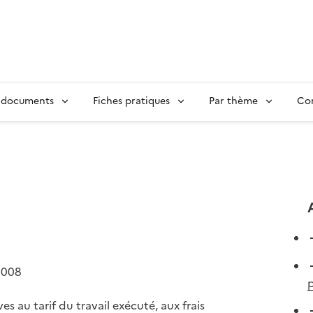
 documents
Fiches pratiques
Par thème
Con
2008
p
es au tarif du travail exécuté, aux frais