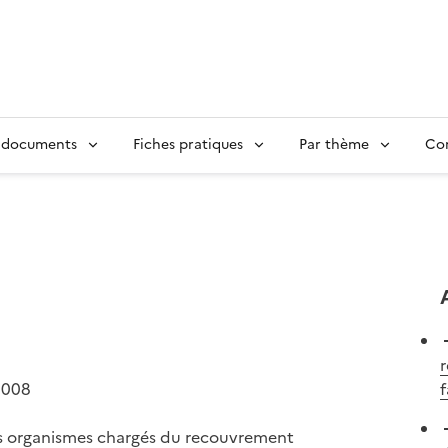
 documents
Fiches pratiques
Par thème
Con
r
2008
f
les organismes chargés du recouvrement