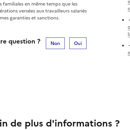
d
ons familiales en même temps que les
rations versées aux travailleurs salariés
êmes garanties et sanctions.
d
l
re question ?
Non
Oui
d
in de plus d'informations ?