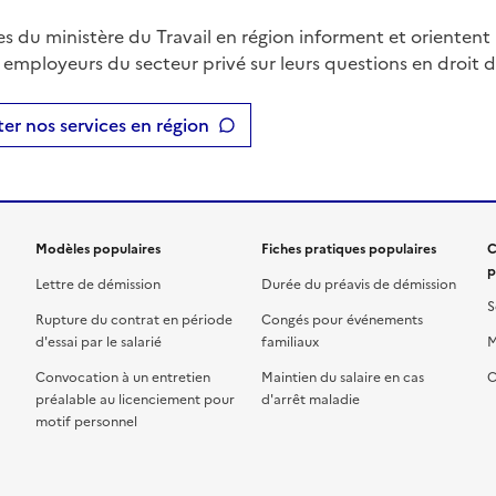
es du ministère du Travail en région informent et orientent 
t employeurs du secteur privé sur leurs questions en droit du
er nos services en région
Modèles populaires
Fiches pratiques populaires
C
p
Lettre de démission
Durée du préavis de démission
S
Rupture du contrat en période
Congés pour événements
d'essai par le salarié
familiaux
M
Convocation à un entretien
Maintien du salaire en cas
C
préalable au licenciement pour
d'arrêt maladie
motif personnel