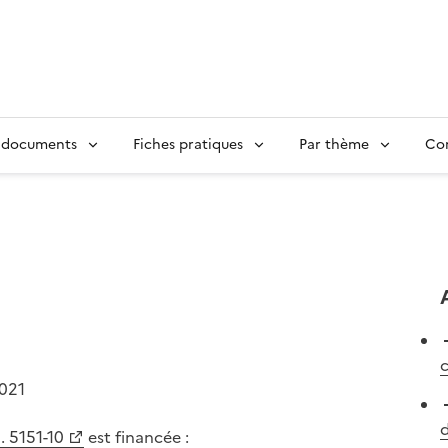
 documents
Fiches pratiques
Par thème
Con
c
2021
d
. 5151-10
est financée :