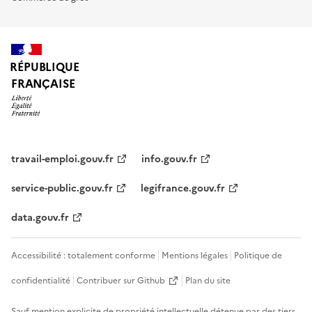
RÉPUBLIQUE
FRANÇAISE
travail-emploi.gouv.fr
info.gouv.fr
service-public.gouv.fr
legifrance.gouv.fr
data.gouv.fr
Accessibilité : totalement conforme
Mentions légales
Politique de
confidentialité
Contribuer sur Github
Plan du site
Sauf mention explicite de propriété intellectuelle détenue par des tiers,