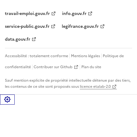
travail-emploi.gouv.fr
info.gouv.fr
service-public.gouv.fr
legifrance.gouv.fr
data.gouv.fr
Accessibilité : totalement conforme
Mentions légales
Politique de
confidentialité
Contribuer sur Github
Plan du site
Sauf mention explicite de propriété intellectuelle détenue par des tiers,
les contenus de ce site sont proposés sous
licence etalab-2.0
Gérer les cookies