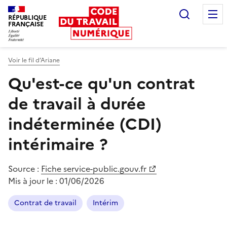
Recherc
RÉPUBLIQUE
FRANÇAISE
Liberté égalité fraternité
Voir le fil d’Ariane
Qu'est-ce qu'un contrat
de travail à durée
indéterminée (CDI)
intérimaire ?
Source :
Fiche service-public.gouv.fr
Mis à jour le :
01/06/2026
Contrat de travail
Intérim