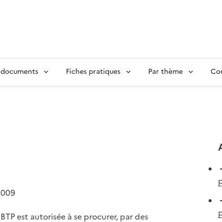
 documents
Fiches pratiques
Par thème
Con
p
2009
p
TP est autorisée à se procurer, par des