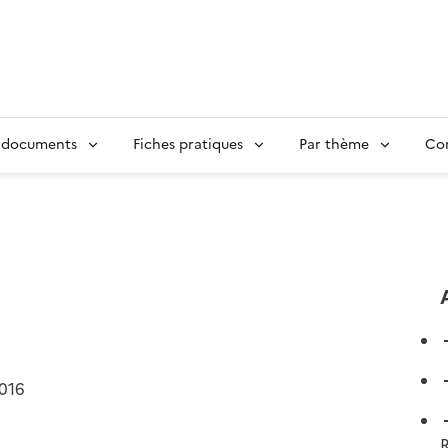
 documents
Fiches pratiques
Par thème
Con
2016