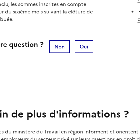
nclu, les sommes inscrites en compte
r du sixième mois suivant la clôture de
ibuée.
d
re question ?
Non
Oui
in de plus d'informations ?
es du ministère du Travail en région informent et orientent 
t employeurs du secteur privé sur leurs questions en droit du