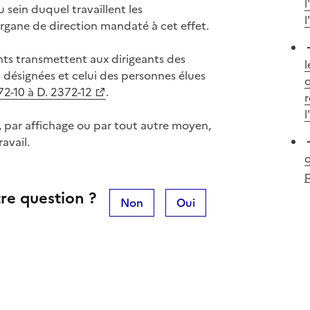
l
u sein duquel travaillent les
l
'organe de direction mandaté à cet effet.
ments transmettent aux dirigeants des
l
 désignées et celui des personnes élues
q
72-10 à D. 2372-12
.
l
és, par affichage ou par tout autre moyen,
avail.
q
p
re question ?
Non
Oui