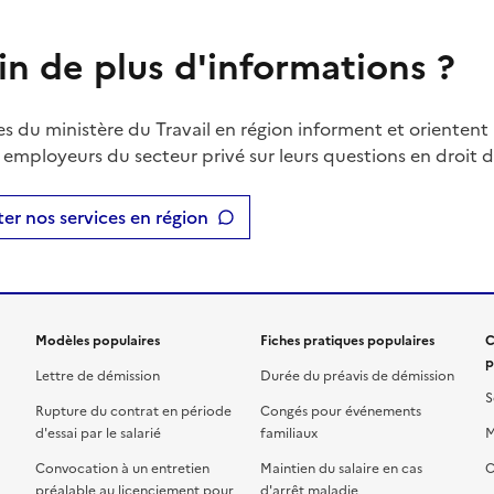
in de plus d'informations ?
es du ministère du Travail en région informent et orientent 
t employeurs du secteur privé sur leurs questions en droit du
er nos services en région
Modèles populaires
Fiches pratiques populaires
C
p
Lettre de démission
Durée du préavis de démission
S
Rupture du contrat en période
Congés pour événements
d'essai par le salarié
familiaux
M
Convocation à un entretien
Maintien du salaire en cas
C
préalable au licenciement pour
d'arrêt maladie