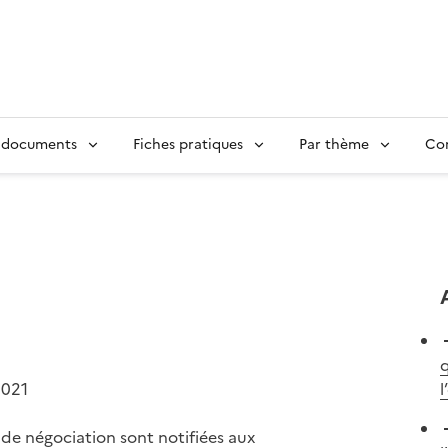
 documents
Fiches pratiques
Par thème
Con
q
2021
l
de négociation sont notifiées aux