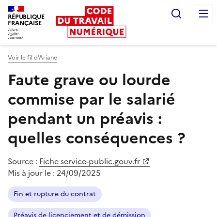
Recherc
RÉPUBLIQUE
FRANÇAISE
Liberté égalité fraternité
Voir le fil d’Ariane
Faute grave ou lourde
commise par le salarié
pendant un préavis :
quelles conséquences ?
Source :
Fiche service-public.gouv.fr
Mis à jour le :
24/09/2025
Fin et rupture du contrat
Préavis de licenciement et de démission