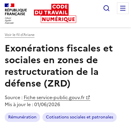
Recherc
RÉPUBLIQUE
FRANÇAISE
Liberté égalité fraternité
Voir le fil d’Ariane
Exonérations fiscales et
sociales en zones de
restructuration de la
défense (ZRD)
Source :
Fiche service-public.gouv.fr
Mis à jour le :
01/06/2026
Rémunération
Cotisations sociales et patronales