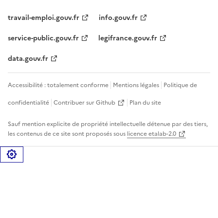
travail-emploi.gouv.fr
info.gouv.fr
service-public.gouv.fr
legifrance.gouv.fr
data.gouv.fr
Accessibilité : totalement conforme
Mentions légales
Politique de
confidentialité
Contribuer sur Github
Plan du site
Sauf mention explicite de propriété intellectuelle détenue par des tiers,
les contenus de ce site sont proposés sous
licence etalab-2.0
Gérer les cookies