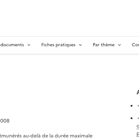
 documents
Fiches pratiques
Par thème
Con
2008
q
p
 rémunérés au-delà de la durée maximale