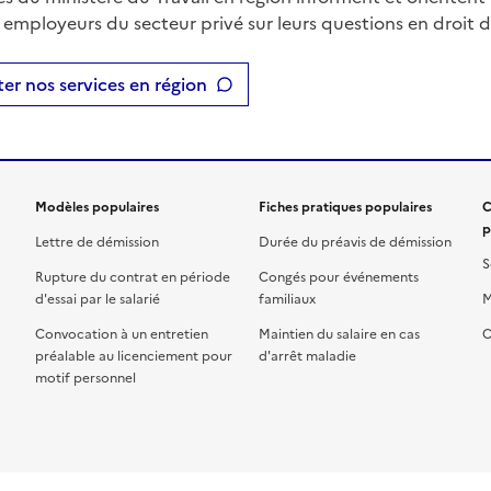
t employeurs du secteur privé sur leurs questions en droit du
er nos services en région
Modèles populaires
Fiches pratiques populaires
C
p
Lettre de démission
Durée du préavis de démission
S
Rupture du contrat en période
Congés pour événements
d'essai par le salarié
familiaux
M
Convocation à un entretien
Maintien du salaire en cas
C
préalable au licenciement pour
d'arrêt maladie
motif personnel