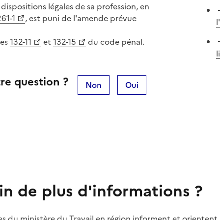
 dispositions légales de sa profession, en
261-1
, est puni de l'amende prévue
les
132-11
et
132-15
du code pénal.
l
re question ?
Non
Oui
in de plus d'informations ?
es du ministère du Travail en région informent et orientent 