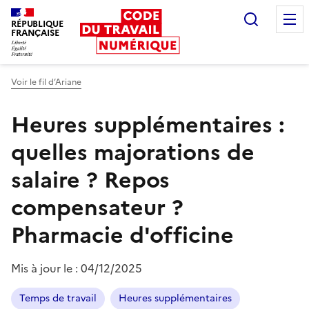
Recherc
RÉPUBLIQUE
FRANÇAISE
Liberté égalité fraternité
Voir le fil d’Ariane
Heures supplémentaires :
quelles majorations de
salaire ? Repos
compensateur ?
Pharmacie d'officine
Mis à jour le :
04/12/2025
Temps de travail
Heures supplémentaires