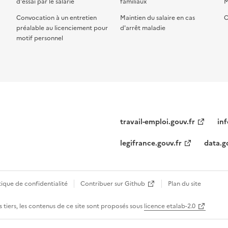
d'essai par le salarié
familiaux
M
Convocation à un entretien
Maintien du salaire en cas
C
préalable au licenciement pour
d'arrêt maladie
motif personnel
travail-emploi.gouv.fr
inf
legifrance.gouv.fr
data.g
tique de confidentialité
Contribuer sur Github
Plan du site
 tiers, les contenus de ce site sont proposés sous
licence etalab-2.0