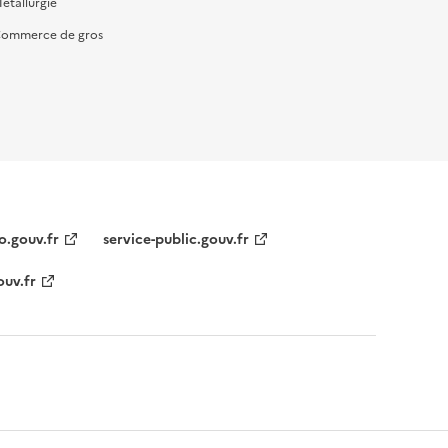
étallurgie
ommerce de gros
o.gouv.fr
service-public.gouv.fr
ouv.fr