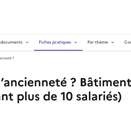
 documents
Fiches pratiques
Par thème
Con
enneté ?
l’ancienneté ?
Bâtiment
nt plus de 10 salariés)