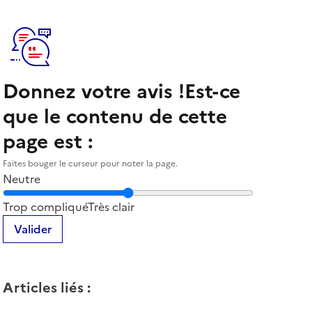
Donnez votre avis !
Est-ce
que le contenu de cette
page est :
Faites bouger le curseur pour noter la page.
Neutre
Notez la clarté du contenu de cette page
Trop compliqué
Très clair
Valider
Articles liés
: