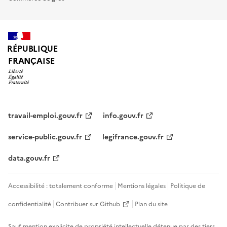
RÉPUBLIQUE
FRANÇAISE
travail-emploi.gouv.fr
info.gouv.fr
service-public.gouv.fr
legifrance.gouv.fr
data.gouv.fr
Accessibilité : totalement conforme
Mentions légales
Politique de
confidentialité
Contribuer sur Github
Plan du site
Sauf mention explicite de propriété intellectuelle détenue par des tiers,