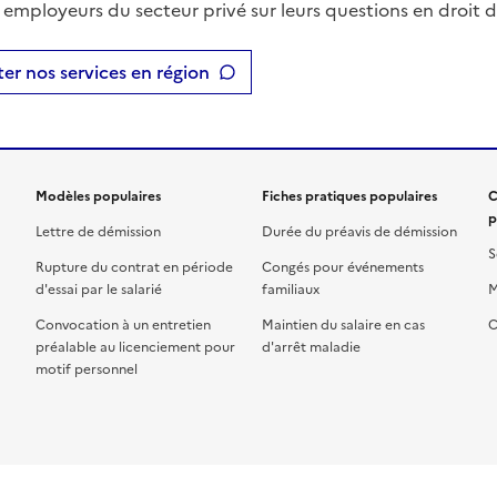
t employeurs du secteur privé sur leurs questions en droit du
er nos services en région
Modèles populaires
Fiches pratiques populaires
C
p
Lettre de démission
Durée du préavis de démission
S
Rupture du contrat en période
Congés pour événements
d'essai par le salarié
familiaux
M
Convocation à un entretien
Maintien du salaire en cas
C
préalable au licenciement pour
d'arrêt maladie
motif personnel