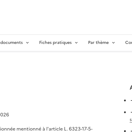
 documents
Fiches pratiques
Par thème
Con
2026
s
ionnée mentionné à l'article L. 6323-17-5-