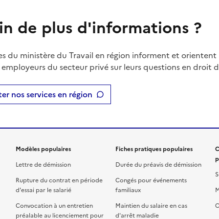
in de plus d'informations ?
es du ministère du Travail en région informent et orientent 
t employeurs du secteur privé sur leurs questions en droit du
er nos services en région
Modèles populaires
Fiches pratiques populaires
C
p
Lettre de démission
Durée du préavis de démission
S
Rupture du contrat en période
Congés pour événements
d'essai par le salarié
familiaux
M
Convocation à un entretien
Maintien du salaire en cas
C
préalable au licenciement pour
d'arrêt maladie