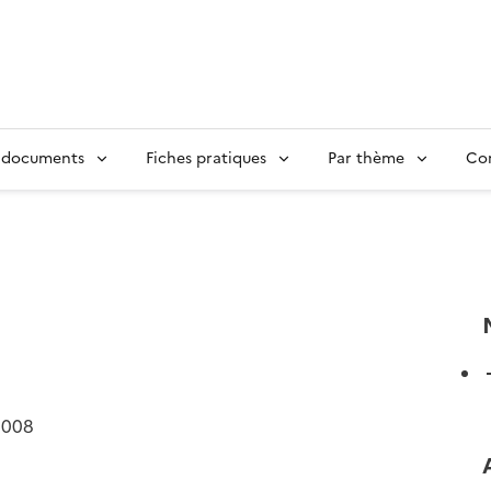
 documents
Fiches pratiques
Par thème
Con
2008