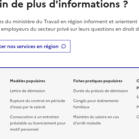
in de plus d'informations ?
es du ministère du Travail en région informent et orientent 
t employeurs du secteur privé sur leurs questions en droit du
er nos services en région
Modèles populaires
Fiches pratiques populaires
C
p
Lettre de démission
Durée du préavis de démission
S
Rupture du contrat en période
Congés pour événements
d'essai par le salarié
familiaux
M
Convocation à un entretien
Maintien du salaire en cas
C
préalable au licenciement pour
d'arrêt maladie
motif personnel