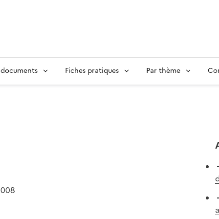
 documents
Fiches pratiques
Par thème
Con
d
2008
a