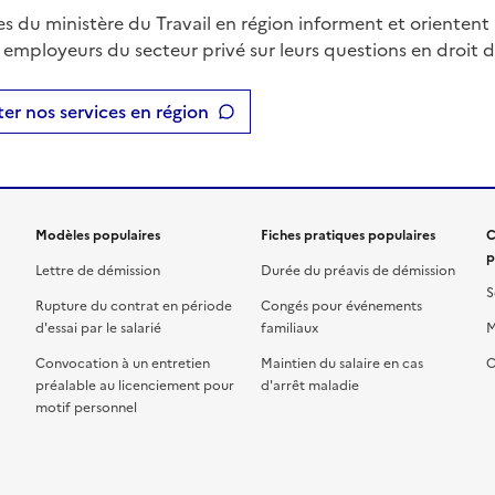
es du ministère du Travail en région informent et orientent 
t employeurs du secteur privé sur leurs questions en droit du
er nos services en région
Modèles populaires
Fiches pratiques populaires
C
p
Lettre de démission
Durée du préavis de démission
S
Rupture du contrat en période
Congés pour événements
d'essai par le salarié
familiaux
M
Convocation à un entretien
Maintien du salaire en cas
C
préalable au licenciement pour
d'arrêt maladie
motif personnel