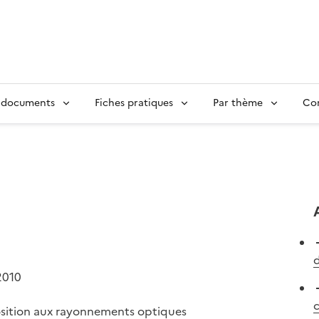
 documents
Fiches pratiques
Par thème
Con
d
2010
position aux rayonnements optiques