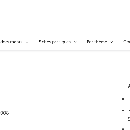
 documents
Fiches pratiques
Par thème
Con
2008