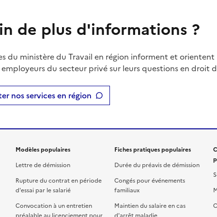
in de plus d'informations ?
es du ministère du Travail en région informent et orientent 
t employeurs du secteur privé sur leurs questions en droit du
er nos services en région
Modèles populaires
Fiches pratiques populaires
C
p
Lettre de démission
Durée du préavis de démission
S
Rupture du contrat en période
Congés pour événements
d'essai par le salarié
familiaux
M
Convocation à un entretien
Maintien du salaire en cas
C
préalable au licenciement pour
d'arrêt maladie